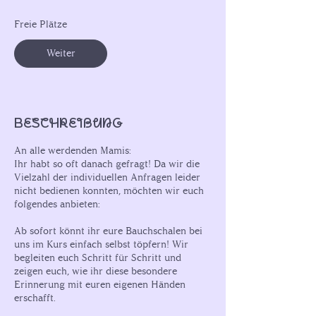
n
t
Freie Plätze
a
m
Weiter
:
1
1
.
S
Beschreibung
e
p
An alle werdenden Mamis:
t
Ihr habt so oft danach gefragt! Da wir die
.
Vielzahl der individuellen Anfragen leider
nicht bedienen konnten, möchten wir euch
folgendes anbieten:
Ab sofort könnt ihr eure Bauchschalen bei
uns im Kurs einfach selbst töpfern! Wir
begleiten euch Schritt für Schritt und
zeigen euch, wie ihr diese besondere
Erinnerung mit euren eigenen Händen
erschafft.