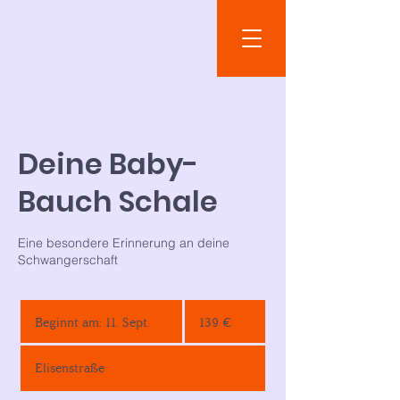
Deine Baby-
Bauch Schale
Eine besondere Erinnerung an deine
Schwangerschaft
139
Euro
Beginnt am: 11. Sept.
B
139 €
e
g
Elisenstraße
i
n