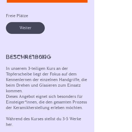
n
n
t
Freie Plätze
a
m
Weiter
:
1
4
.
S
Beschreibung
e
p
In unserem 3-teiligen Kurs an der
t
Töpferscheibe liegt der Fokus auf dem
.
Kennenlernen der einzelnen Handgriffe, die
beim Drehen und Glasieren zum Einsatz
kommen.
Dieses Angebot eignet sich besonders für
Einsteiger*innen, die den gesamten Prozess
der Keramikherstellung erleben möchten.
Während des Kurses stellst du 3-5 Werke
her.