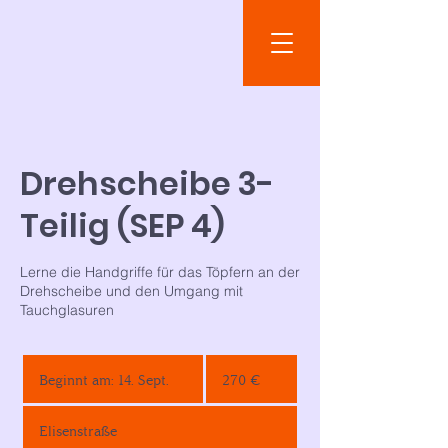
Drehscheibe 3-
Teilig (SEP 4)
Lerne die Handgriffe für das Töpfern an der
Drehscheibe und den Umgang mit
Tauchglasuren
270
Euro
Beginnt am: 14. Sept.
B
270 €
e
g
Elisenstraße
i