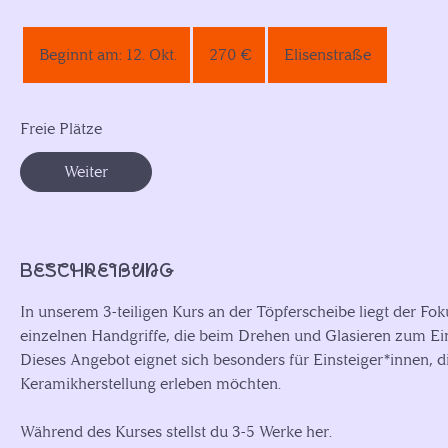
270
Euro
Beginnt am: 12. Okt.
B
270 €
Elisenstraße
e
g
i
Freie Plätze
n
Weiter
n
t
a
m
Beschreibung
:
1
In unserem 3-teiligen Kurs an der Töpferscheibe liegt der F
2
einzelnen Handgriffe, die beim Drehen und Glasieren zum E
.
Dieses Angebot eignet sich besonders für Einsteiger*innen, 
O
Keramikherstellung erleben möchten.
k
t
Während des Kurses stellst du 3-5 Werke her.
.