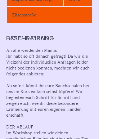
e
g
Elisenstraße
i
n
n
t
Beschreibung
a
m
An alle werdenden Mamis:
:
Ihr habt so oft danach gefragt! Da wir die
2
Vielzahl der individuellen Anfragen leider
1
nicht bedienen konnten, möchten wir euch
.
folgendes anbieten:
A
u
Ab sofort könnt ihr eure Bauchschalen bei
g
uns im Kurs einfach selbst töpfern! Wir
.
begleiten euch Schritt für Schritt und
zeigen euch, wie ihr diese besondere
Erinnerung mit euren eigenen Händen
erschafft.
DER ABLAUF
Im Workshop stellen wir deinen
persönlichen Babybauch-Abdruck aus Ton