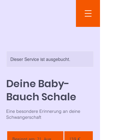
Dieser Service ist ausgebucht.
Deine Baby-
Bauch Schale
Eine besondere Erinnerung an deine
Schwangerschaft
139
Euro
Beginnt am: 21. Aug.
B
139 €