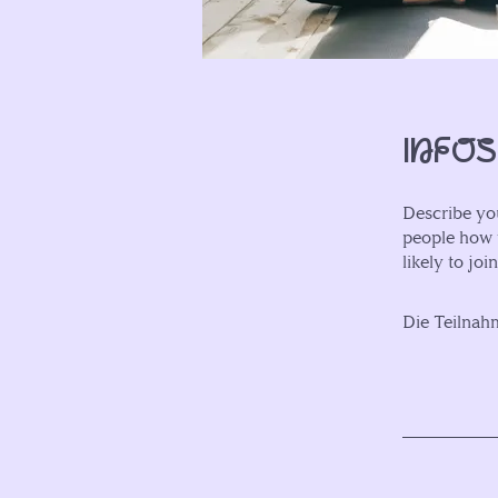
Infos
Describe you
people how t
likely to jo
Die Teilnah