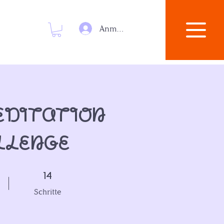
Anmelden
editation
llenge
14 Schritte
14
Schritte