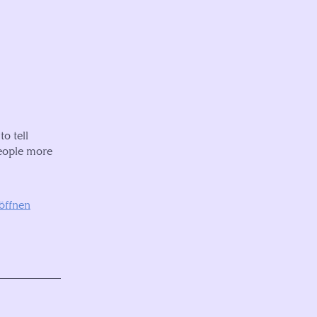
o tell
people more
öffnen