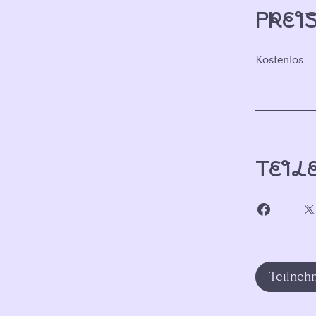
Prei
Kostenlos
Teil
Teilne